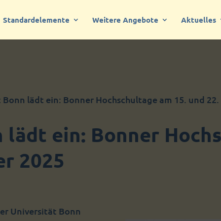
Standardelemente
Weitere Angebote
Aktuelles
t Bonn lädt ein: Bonner Hochschultage am 15. und 22
n lädt ein: Bonner Hoch
er 2025
er Universität Bonn