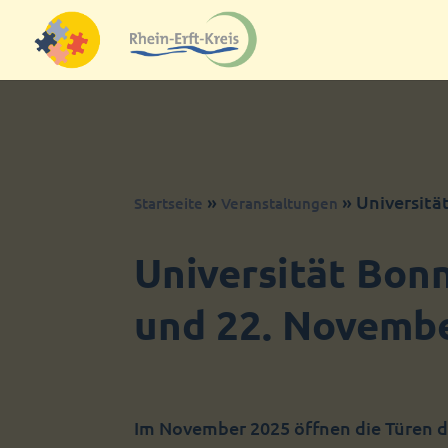
Skip to content
»
»
Universitä
Startseite
Veranstaltungen
Universität Bon
und 22. Novemb
Im November 2025 öffnen die Türen d