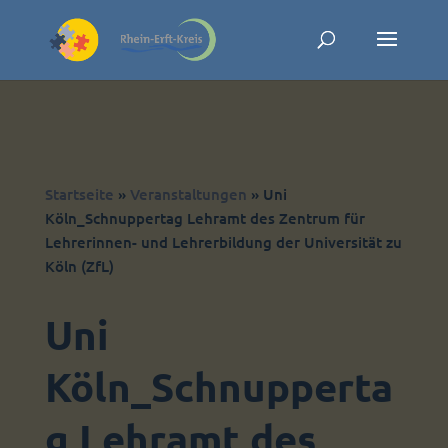
Skip to content
Startseite
»
Veranstaltungen
»
Uni
Köln_Schnuppertag Lehramt des Zentrum für
Lehrerinnen- und Lehrerbildung der Universität zu
Köln (ZfL)
Uni
Köln_Schnupperta
g Lehramt des