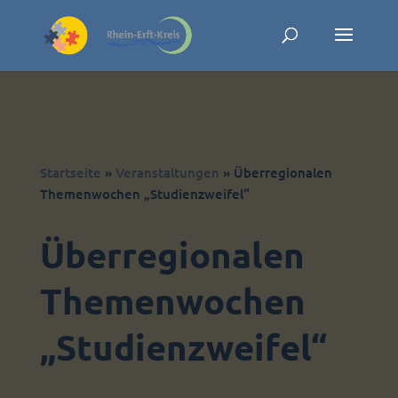
Skip to content
Startseite
»
Veranstaltungen
»
Überregionalen
Themenwochen „Studienzweifel“
Überregionalen
Themenwochen
„Studienzweifel“