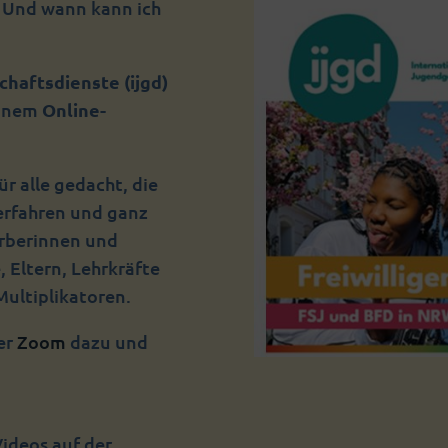
? Und wann kann ich
haftsdienste (ijgd)
 einem
Online-
ür alle gedacht, die
erfahren und ganz
erberinnen und
, Eltern, Lehrkräfte
Multiplikatoren.
ber
Zoom
dazu und
Videos auf der