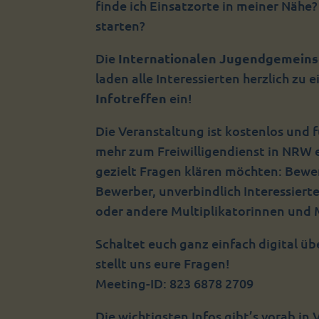
finde ich Einsatzorte in meiner Nähe
starten?
Die
Internationalen Jugendgemeinsc
laden alle Interessierten herzlich zu
Infotreffen
ein!
Die Veranstaltung ist kostenlos und f
mehr zum Freiwilligendienst in NRW 
gezielt Fragen klären möchten: Bew
Bewerber, unverbindlich Interessierte
oder andere Multiplikatorinnen und 
Schaltet euch ganz einfach digital ü
stellt uns eure Fragen!
Meeting-ID: 823 6878 2709
Die wichtigsten Infos gibt’s vorab in 