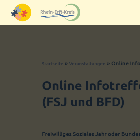
Skip to content
»
»
Online Inf
Startseite
Veranstaltungen
Online Infotreff
(FSJ und BFD)
Freiwilliges Soziales Jahr oder Bunde