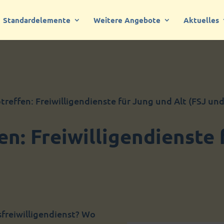
Standardelemente
Weitere Angebote
Aktuelles
otreffen: Freiwilligendienste für Jung und Alt (FSJ un
en: Freiwilligendienste 
sfreiwilligendienst? Wo