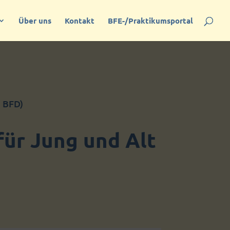
Über uns
Kontakt
BFE-/Praktikumsportal
d BFD)
für Jung und Alt