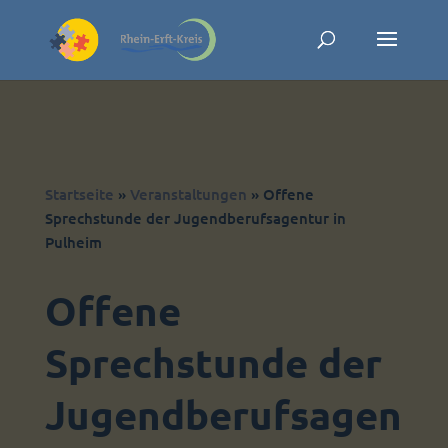
Skip to content
Startseite
»
Veranstaltungen
»
Offene
Sprechstunde der Jugendberufsagentur in
Pulheim
Offene
Sprechstunde der
Jugendberufsagen