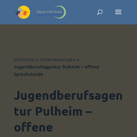
Skip to content
Startseite
»
Veranstaltungen
»
Jugendberufsagentur Pulheim – offene
Sprechstunde
Jugendberufsagen
tur Pulheim –
offene