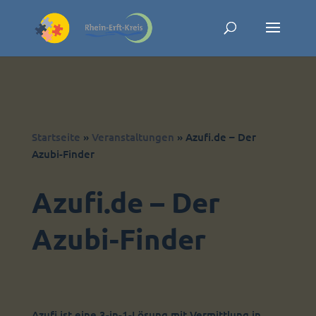
Skip to content
Startseite
»
Veranstaltungen
»
Azufi.de – Der
Azubi-Finder
Azufi.de – Der
Azubi-Finder
Azufi ist eine 3-in-1-Lösung mit Vermittlung in